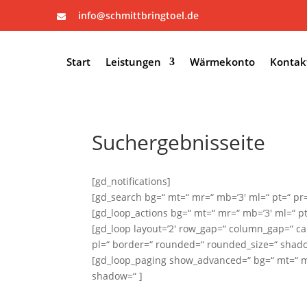
info@schmittbringtoel.de

Start
Leistungen
Wärmekonto
Kontak
Suchergebnisseite
[gd_notifications]
[gd_search bg=“ mt=“ mr=“ mb=’3′ ml=“ pt=“ pr
[gd_loop_actions bg=“ mt=“ mr=“ mb=’3′ ml=“ p
[gd_loop layout=’2′ row_gap=“ column_gap=“ c
pl=“ border=“ rounded=“ rounded_size=“ shado
[gd_loop_paging show_advanced=“ bg=“ mt=“ mr
shadow=“ ]