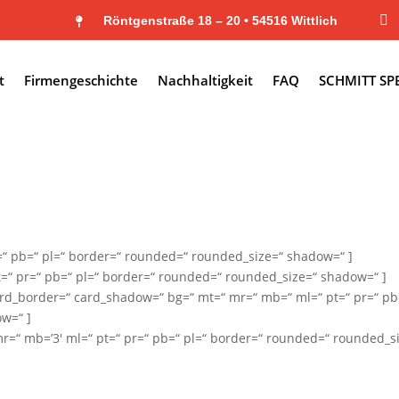

Röntgenstraße 18 – 20 • 54516 Wittlich

t
Firmengeschichte
Nachhaltigkeit
FAQ
SCHMITT SP
=“ pb=“ pl=“ border=“ rounded=“ rounded_size=“ shadow=“ ]
t=“ pr=“ pb=“ pl=“ border=“ rounded=“ rounded_size=“ shadow=“ ]
ard_border=“ card_shadow=“ bg=“ mt=“ mr=“ mb=“ ml=“ pt=“ pr=“ pb
w=“ ]
=“ mb=’3′ ml=“ pt=“ pr=“ pb=“ pl=“ border=“ rounded=“ rounded_s